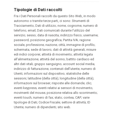
Tipologie di Dati raccolti
Fra i Dati Personali raccolti da questo Sito Web, in modo
autonomo o tramite terze parti, ci sono: Strumenti di
Tracciamento; Dati di utilizzo; nome; cognome; numero di
telefono; email; Dati comunicati durante l'utilizzo del
servizio; sesso; data di nascita; indirizzo fisico; username;
password; posizione geografica; Partita IVA; ragione
sociale; professione; nazione; città; immagine di profilo;
schermata; sede di lavoro; dati di attività generali; misure
edi indici corporei; attività di movimento; attività legata
all'alimentazione; attività del sonno; battito cardiaco ed
altri dati vitali; gruppo sanguigno; account social media;
indirizzo di fatturazione; contenuti dell'utente; numero di
Utenti; informazioni sul dispositivo; statistiche delle
sessioni; latitudine (della città); longitudine (della città);
informazioni sul browser; risposte alle domande; clic;
eventi keypress; eventi relativi ai sensori di movimento;
movimenti del mouse; posizione relativa allo scorrimento;
eventi touch; numero di fax; stato; contea; CAP; varie
tipologie di Dati; Codice Fiscale; settore di attività; ID
Utente; numero di dipendenti; sito web.